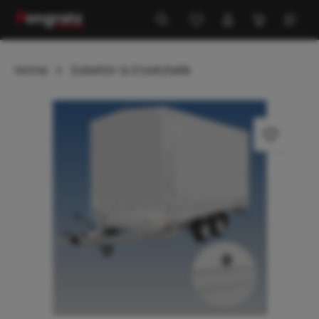
alt springen
Home
Zubehör & Ersatzteile
Bildergalerie überspringen