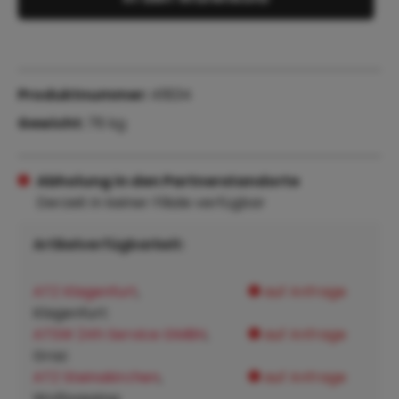
Produktnummer:
41834
Gewicht:
76 kg
Abholung in den Partnerstandorte
Derzeit in keiner Filiale verfügbar
Artikelverfügbarkeit:
ATZ Klagenfurt
,
auf Anfrage
Klagenfurt:
ATSW 24h Service GMBH
,
auf Anfrage
Graz:
ATZ Steinakirchen
,
auf Anfrage
Wolfpassing: