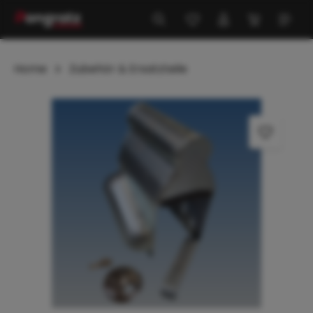
alt springen
Home
Zubehör & Ersatzteile
Bildergalerie überspringen