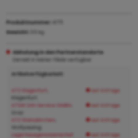
Produktnummer:
41711
Gewicht:
3.5 kg
Abholung in den Partnerstandorte
Derzeit in keiner Filiale verfügbar
Artikelverfügbarkeit:
ATZ Klagenfurt
,
auf Anfrage
Klagenfurt:
ATSW 24h Service GMBH
,
auf Anfrage
Graz:
ATZ Steinakirchen
,
auf Anfrage
Wolfpassing:
Lagerhausgenossenschaf
auf Anfrage