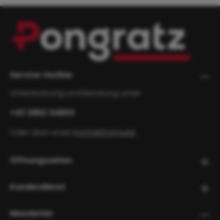
Service-Hotline
Unterstützung und Beratung unter:
+43 3862 34800
Oder über unser
Kontaktformular
.
Öffnungszeiten
Kundendienst
Newsletter