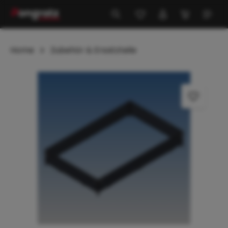
alt springen
Home
Zubehör & Ersatzteile
Bildergalerie überspringen