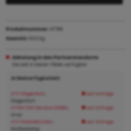
Produktnummer:
41788
Gewicht:
53.5 kg
Abholung in den Partnerstandorte
Derzeit in keiner Filiale verfügbar
Artikelverfügbarkeit:
ATZ Klagenfurt
,
auf Anfrage
Klagenfurt:
ATSW 24h Service GMBH
,
auf Anfrage
Graz:
ATZ Steinakirchen
,
auf Anfrage
Wolfpassing: