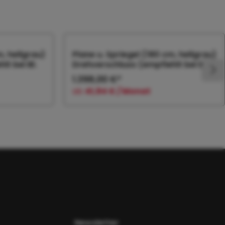
m, hellgrau)
Plane u. Spriegel (180 cm, hellgrau)
t bei Bl.
Drehverschluss (empfiehlt bei Bl.
1.398,00 €*
ab
41,94 € / Monat
orb
In den Warenkorb
Newsletter