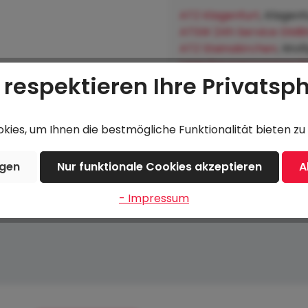
ATZ Klagenfurt
, Klagenf
ATSW 24h Service GMB
ATZ Steinakirchen
, Wol
Lagerhausgenossenscha
 respektieren Ihre Privatsp
Hofkirchen an der Trat
ies, um Ihnen die bestmögliche Funktionalität bieten zu 
Beschreibung
Bewertungen
ngen
Nur funktionale Cookies akzeptieren
A
- Impressum