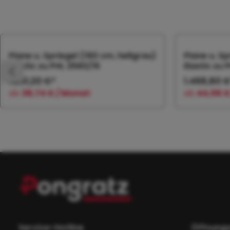
Produktgalerie überspringen
Plane u. Spriegel (160 cm, hellgrau)
Plane u. Sp
Elastic zu PHL 2560/15
Elastic zu 
1.291,20 €*
1.468,80 
ab
38,74 € / Monat
ab
44,06 €
In den Warenkorb
In
Service-Hotline
Öffnungs