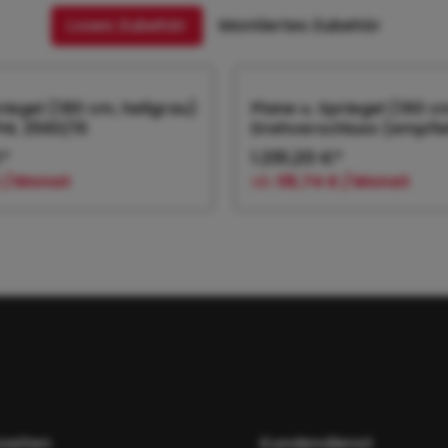
Loses Zubehör
Montiertes Zubehör
riegel (180 cm, hellgrau)
Plane u. Spriegel (160 c
PHL 2560/15
Drehverschluss (empfiehl
€*
1.291,20 €*
 / Monat
ab
38,74 € / Monat
 den Warenkorb
In den Warenk
zeiten
Kundendienst