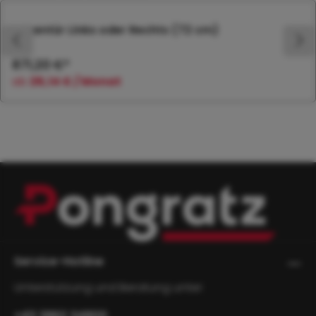
Seitentür Links oder Rechts (72 cm)
871,20 €*
ab
26,14 € / Monat
Service-Hotline
Unterstützung und Beratung unter:
+43 3862 34800