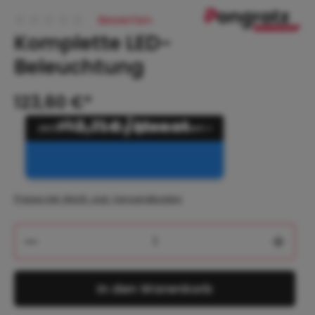
Bewerten
Durchschnittliche Bewertung von 0 von 5 Sternen
Komplette LED-
Beleuchtung
123,60 €*
ab
3,71 € / Monat
Preise inkl. MwSt. zzgl. Versandkosten
Produkt Anzahl: Gib den gewünschten 
In den Warenkorb