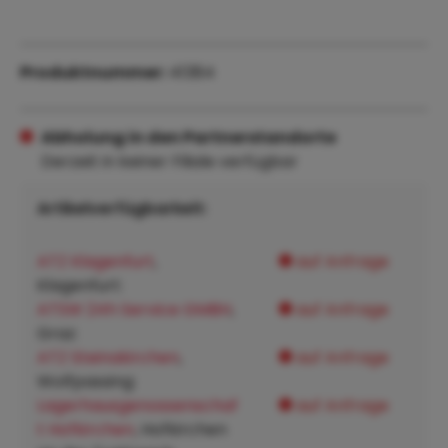
Produktnummer:
41384
Abholung in den Partnerstandorte
Derzeit in keiner Filiale verfügbar
Artikelverfügbarkeit:
ATZ Klagenfurt
,
auf Anfrage
Klagenfurt:
ATSW 24h Service GMBH
,
auf Anfrage
Graz:
ATZ Steinakirchen
,
auf Anfrage
Wolfpassing:
Lagerhausgenossenschaf
auf Anfrage
t Hofkirchen
, Hofkirchen