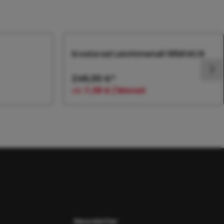
Ersatzrad Leichtmetall 185R14C8
246,00 €*
ab
7,38 € / Monat
orb
In den Warenkorb
Newsletter