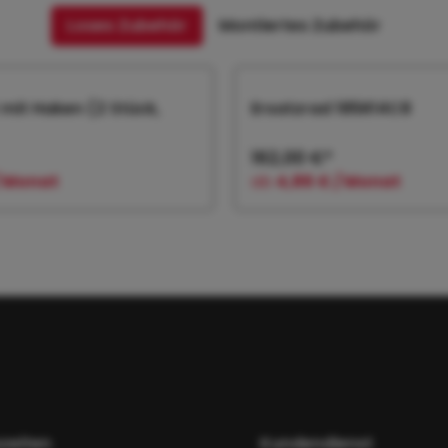
Loses Zubehör
Montiertes Zubehör
mit Haken (2 Stück,
Ersatzrad 185R14C8
162,00 €*
/ Monat
ab
4,86 € / Monat
 den Warenkorb
In den Warenk
zeiten
Kundendienst