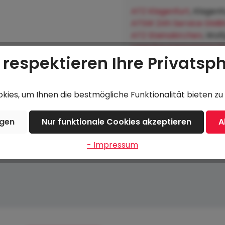
ATZ Klagenfurt
, Klagenf
ATSW 24h Service GMB
ATZ Steinakirchen
, Wol
Lagerhausgenossenscha
 respektieren Ihre Privatsp
Hofkirchen an der Trat
ies, um Ihnen die bestmögliche Funktionalität bieten zu 
Beschreibung
Bewertungen
ngen
Nur funktionale Cookies akzeptieren
A
- Impressum