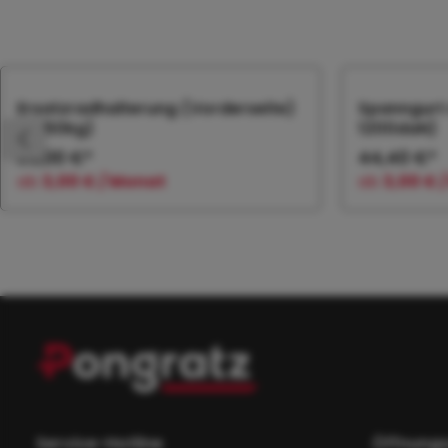
Produktgalerie überspringen
Ersatzradhalterung (Vorderseite)
Spanngurt 
(>750kg)
1200daN)
36,00 €*
44,40 €*
ab
3,00 € / Monat
ab
3,00 € 
In den Warenkorb
In
Service-Hotline
Öffnungs