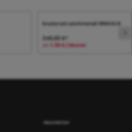
Ersatzrad Leichtmetall 185R14C8
246,00 €*
ab
7,38 € / Monat
orb
In den Warenkorb
Newsletter