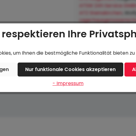
ATSW 24h Service GMB
ATZ Steinakirchen
, Wol
Lagerhausgenossenscha
Hofkirchen an der Trat
 respektieren Ihre Privatsp
ies, um Ihnen die bestmögliche Funktionalität bieten zu 
ngen
Nur funktionale Cookies akzeptieren
A
- Impressum