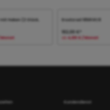
mit Haken (2 Stück,
Ersatzrad 185R14C8
162,00 €*
/ Monat
ab
4,86 € / Monat
 den Warenkorb
In den Warenk
zeiten
Kundendienst