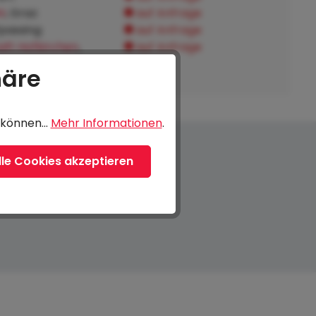
H
, Graz:
auf Anfrage
fpassing:
auf Anfrage
ft Hofkirchen
,
auf Anfrage
tnach:
häre
können...
Mehr Informationen
.
lle Cookies akzeptieren