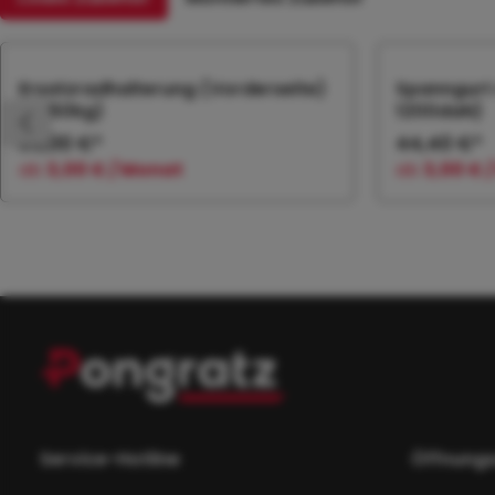
Produktgalerie überspringen
Ersatzradhalterung (Vorderseite)
Spanngurt 
(>750kg)
1200daN)
36,00 €*
44,40 €*
ab
3,00 € / Monat
ab
3,00 € 
In den Warenkorb
In
Service-Hotline
Öffnungs