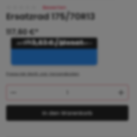
Bewerten
Ersatzrad 175/70R13
Durchschnittliche Bewertung von 0 von 5 Sternen
117,60 €*
ab
3,53 € / Monat
Preise inkl. MwSt. zzgl. Versandkosten
Produkt Anzahl: Gib den gewünschten 
In den Warenkorb