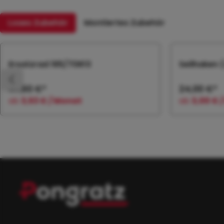
Loses Zubehör
Montiertes Zubehör
Produktgalerie überspringen
Ersatzrad 165/70R13
Seilhaken 
117,60 €*
24,00 €*
ab
3,53 € / Monat
ab
3,00 € 
In den Warenkorb
In