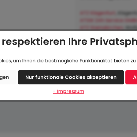
ATZ Klagenfurt
, Klagenf
ATSW 24h Service GMB
ATZ Steinakirchen
, Wol
Lagerhausgenossenscha
 respektieren Ihre Privatsp
Hofkirchen an der Trat
ies, um Ihnen die bestmögliche Funktionalität bieten zu 
ngen
Nur funktionale Cookies akzeptieren
A
- Impressum