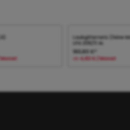
(4)
Laubgitternetz (feine 
LPA 205/11 AL
160,80 €*
/ Monat
ab
4,82 € / Monat
 den Warenkorb
In den Warenk