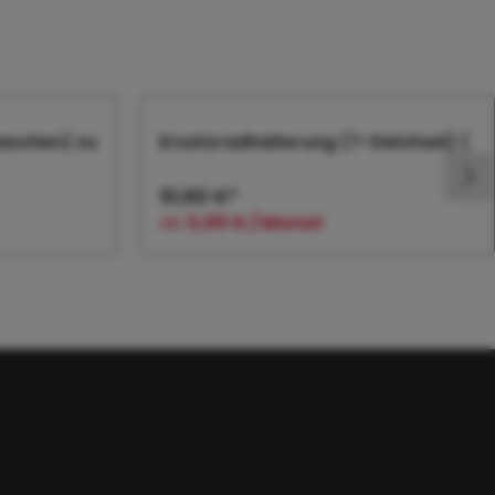
Maschen) zu
Ersatzradhalterung (T-Deichsel) (
51,60 €*
ab
3,00 € / Monat
orb
In den Warenkorb