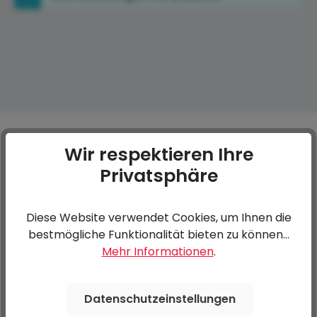
Montiertes Zubehör
Wir respektieren Ihre
Privatsphäre
Diese Website verwendet Cookies, um Ihnen die
bestmögliche Funktionalität bieten zu können...
Mehr Informationen
.
Deckel nach vorne
Komplette LED-
klappbar mit 2
Beleuchtung
Datenschutzeinstellungen
Dachträgern
1.356,00 €*