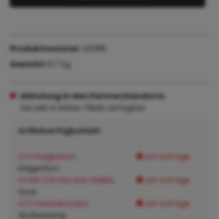
Produktnummer:
40396
Gewicht:
6.7 kg
Abholung in den Partnerstandorte
Derzeit in keiner Filiale verfügbar
Artikelverfügbarkeit:
ATZ Klagenfurt
,
auf Anfrage
Klagenfurt:
ATSW 24h Service GMBH
,
auf Anfrage
Graz:
ATZ Steinakirchen
,
auf Anfrage
Wolfpassing: