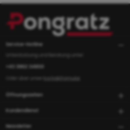
Service-Hotline
Unterstützung und Beratung unter:
+43 3862 34800
Oder über unser
Kontaktformular
.
Öffnungszeiten
Kundendienst
Newsletter