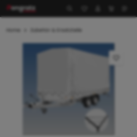
alt springen
Home
Zubehör & Ersatzteile
Bildergalerie überspringen