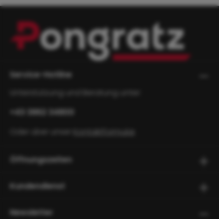
Service-Hotline
Unterstützung und Beratung unter:
+43 3862 34800
Oder über unser
Kontaktformular
.
Öffnungszeiten
Kundendienst
Newsletter