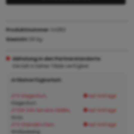
Produktnummer:
44283
Gewicht:
101 kg
Abholung in den Partnerstandorte
Derzeit in keiner Filiale verfügbar
Artikelverfügbarkeit:
ATZ Klagenfurt
,
auf Anfrage
Klagenfurt:
ATSW 24h Service GMBH
,
auf Anfrage
Graz:
ATZ Steinakirchen
,
auf Anfrage
Wolfpassing: