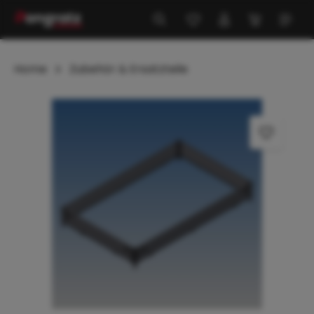
alt springen
Home
Zubehör & Ersatzteile
Bildergalerie überspringen