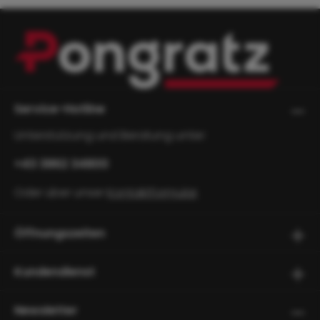
Service-Hotline
Unterstützung und Beratung unter:
+43 3862 34800
Oder über unser
Kontaktformular
.
Öffnungszeiten
Kundendienst
Newsletter