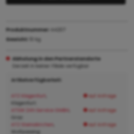
Produktnummer:
44207
Gewicht:
51 kg
Abholung in den Partnerstandorte
Derzeit in keiner Filiale verfügbar
Artikelverfügbarkeit:
ATZ Klagenfurt
,
auf Anfrage
Klagenfurt:
ATSW 24h Service GMBH
,
auf Anfrage
Graz:
ATZ Steinakirchen
,
auf Anfrage
Wolfpassing: