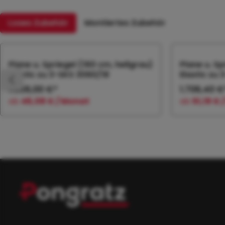
Loses Zubehör
Montiertes Zubehör
Produktgalerie überspringen
Plane u. Spriegel (160 cm, hellgrau)
Plane u. Sp
Elastic zu 3-SKS 3060/18
Elastic zu
1.536,00 €*
1.706,40 €
ab
46,08 € / Monat
ab
51,19 €
In den Warenkorb
In