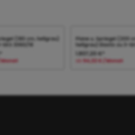
riegel (180 cm, hellgrau)
Plane u. Spriegel (200 c
 3-SKS 3060/18
hellgrau) Elastic zu 3-S
*
1.807,20 €*
 / Monat
ab
54,22 € / Monat
 den Warenkorb
In den Warenk