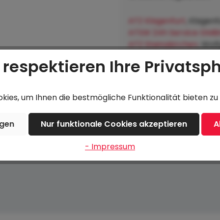
ATZ Klagenfurt
, Klagenf
ATSW 24h Service GMB
ATZ Steinakirchen
, Wol
Lagerhausgenossenscha
 respektieren Ihre Privatsp
Hofkirchen an der Trat
ies, um Ihnen die bestmögliche Funktionalität bieten zu 
ngen
Nur funktionale Cookies akzeptieren
A
- Impressum