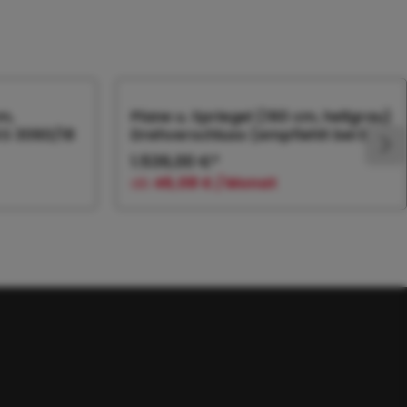
m,
Plane u. Spriegel (160 cm, hellgrau)
KS 3060/18
Drehverschluss (empfiehlt bei Bl.
1.536,00 €*
ab
46,08 € / Monat
orb
In den Warenkorb