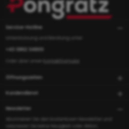
Service-Hotline
Unterstützung und Beratung unter:
+43 3862 34800
Oder über unser
Kontaktformular
.
Öffnungszeiten
Kundendienst
Newsletter
Abonnieren Sie den kostenlosen Newsletter und
verpassen Sie keine Neuigkeit oder Aktion.