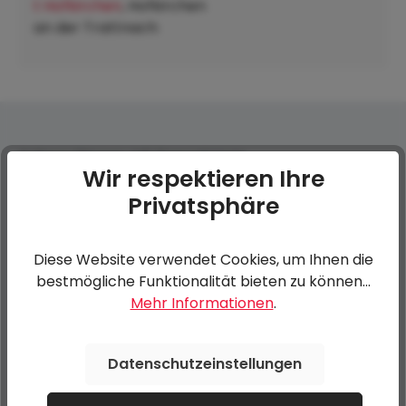
t Hofkirchen
, Hofkirchen
an der Trattnach:
Ankerschienen mit Sperrstange
Wir respektieren Ihre
Privatsphäre
0 von 0 Bewertungen
Diese Website verwendet Cookies, um Ihnen die
Bewerten Sie dieses Produkt!
Durchschnittliche Bewertung von 0 von 5 Sternen
bestmögliche Funktionalität bieten zu können...
Mehr Informationen
.
Teilen Sie Ihre Erfahrungen mit anderen Kunden.
Datenschutzeinstellungen
Bewertung schreiben