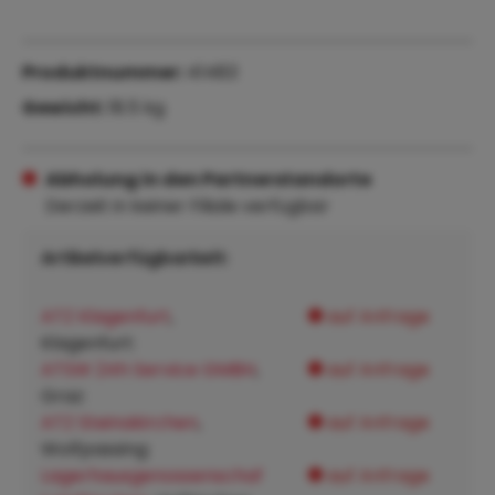
Produktnummer:
41483
Gewicht:
18.5 kg
Abholung in den Partnerstandorte
Derzeit in keiner Filiale verfügbar
Artikelverfügbarkeit:
ATZ Klagenfurt
,
auf Anfrage
Klagenfurt:
ATSW 24h Service GMBH
,
auf Anfrage
Graz:
ATZ Steinakirchen
,
auf Anfrage
Wolfpassing:
Lagerhausgenossenschaf
auf Anfrage