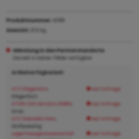
Produktnummer:
41318
Gewicht:
21.5 kg
Abholung in den Partnerstandorte
Derzeit in keiner Filiale verfügbar
Artikelverfügbarkeit:
ATZ Klagenfurt
,
auf Anfrage
Klagenfurt:
ATSW 24h Service GMBH
,
auf Anfrage
Graz:
ATZ Steinakirchen
,
auf Anfrage
Wolfpassing:
Lagerhausgenossenschaf
auf Anfrage