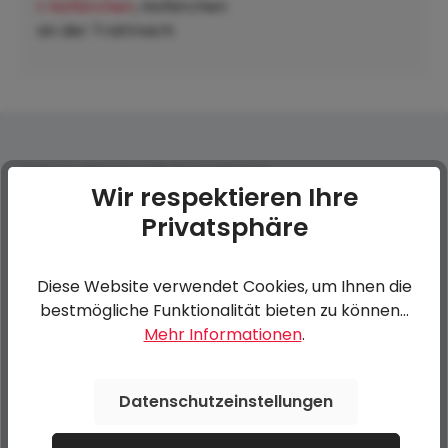
t Hofkirchen
, Hofkirchen
an der Trattnach:
Ankerschienen mit Sperrstange
Wir respektieren Ihre
Privatsphäre
0 von 0 Bewertungen
Diese Website verwendet Cookies, um Ihnen die
Bewerten Sie dieses Produkt!
Durchschnittliche Bewertung von 0 von 5 Sternen
bestmögliche Funktionalität bieten zu können...
Mehr Informationen
.
Teilen Sie Ihre Erfahrungen mit anderen Kunden.
Datenschutzeinstellungen
Bewertung schreiben