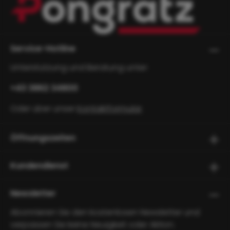
Service-Hotline
Unterstützung und Beratung unter:
+43 3862 34800
Oder über unser
Kontaktformular
.
Öffnungszeiten
Kundendienst
Newsletter
Abonnieren Sie den kostenlosen Newsletter und
verpassen Sie keine Neuigkeit oder Aktion.