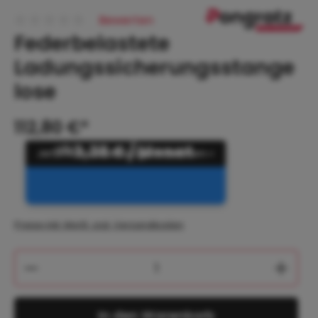
Bewerten
Durchschnittliche Bewertung von 0 von 5 Sternen
Federbelastete
Ladungssicherungsstange
lose
112,80 €*
ab
3,38 € / Monat
Preise inkl. MwSt. zzgl. Versandkosten
Produkt Anzahl: Gib den gewünschten 
In den Warenkorb