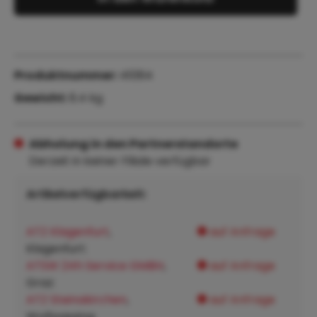
Produktnummer:
41064
Gewicht:
6.4 kg
Abholung in den Partnerstandorte
Derzeit in keiner Filiale verfügbar
Artikelverfügbarkeit:
ATZ Klagenfurt
,
auf Anfrage
Klagenfurt:
ATSW 24h Service GMBH
,
auf Anfrage
Graz:
ATZ Steinakirchen
,
auf Anfrage
Wolfpassing: