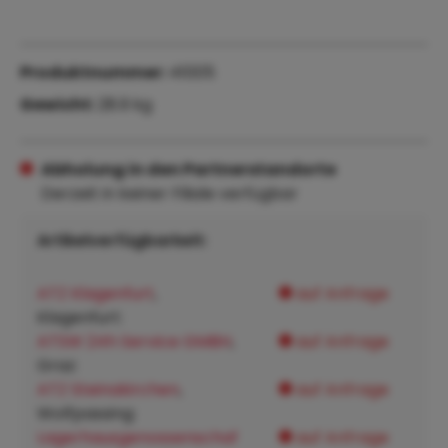
Produktnummer:
41005
Gewicht:
28.9 kg
Abholung in den Partnerstandorte
Derzeit in keiner Filiale verfügbar
Artikelverfügbarkeit:
ATZ Klagenfurt
,
auf Anfrage
Klagenfurt:
ATSW 24h Service GMBH
,
auf Anfrage
Graz:
ATZ Steinakirchen
,
auf Anfrage
Wolfpassing:
Lagerhausgenossenschaf
auf Anfrage