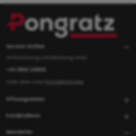
Service-Hotline
Unterstützung und Beratung unter:
+43 3862 34800
Oder über unser
Kontaktformular
.
Öffnungszeiten
Kundendienst
Newsletter