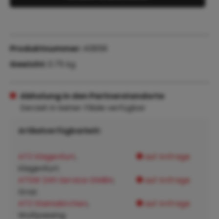
Produktnummer:
40856
Gewicht:
0.75 kg
Abholung in den Partnerstandorte
Derzeit in keiner Filiale verfügbar
Artikelverfügbarkeit:
ATZ Klagenfurt
,
auf Anfrage
Klagenfurt:
ATSW 24h Service GMBH
,
auf Anfrage
Graz:
ATZ Steinakirchen
,
auf Anfrage
Wolfpassing: