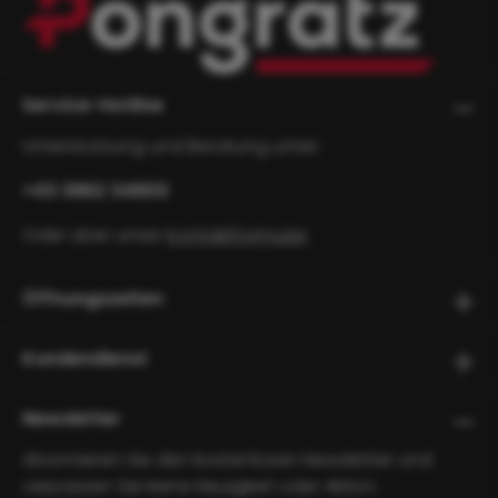
Service-Hotline
Unterstützung und Beratung unter:
+43 3862 34800
Oder über unser
Kontaktformular
.
Öffnungszeiten
Kundendienst
Newsletter
Abonnieren Sie den kostenlosen Newsletter und
verpassen Sie keine Neuigkeit oder Aktion.