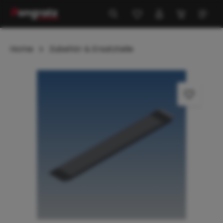
alt springen
Home
Zubehör & Ersatzteile
Bildergalerie überspringen