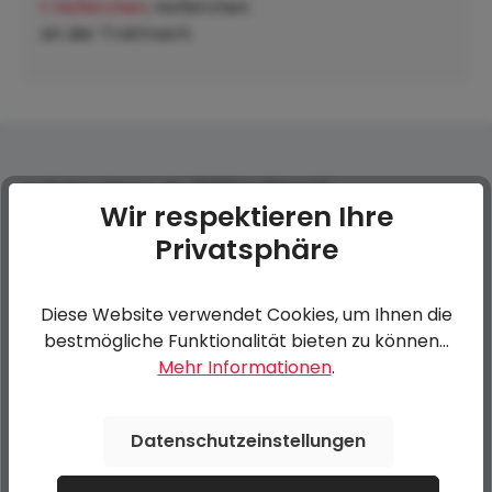
t Hofkirchen
, Hofkirchen
an der Trattnach:
Auffahrschiene, Alu (1000 kg/Stück)
Wir respektieren Ihre
Privatsphäre
0 von 0 Bewertungen
Diese Website verwendet Cookies, um Ihnen die
Bewerten Sie dieses Produkt!
Durchschnittliche Bewertung von 0 von 5 Sternen
bestmögliche Funktionalität bieten zu können...
Mehr Informationen
.
Teilen Sie Ihre Erfahrungen mit anderen Kunden.
Datenschutzeinstellungen
Bewertung schreiben