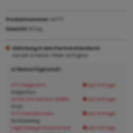
Produktnummer:
40717
Gewicht:
9.3 kg
Abholung in den Partnerstandorte
Derzeit in keiner Filiale verfügbar
Artikelverfügbarkeit:
ATZ Klagenfurt
,
auf Anfrage
Klagenfurt:
ATSW 24h Service GMBH
,
auf Anfrage
Graz:
ATZ Steinakirchen
,
auf Anfrage
Wolfpassing:
Lagerhausgenossenschaf
auf Anfrage