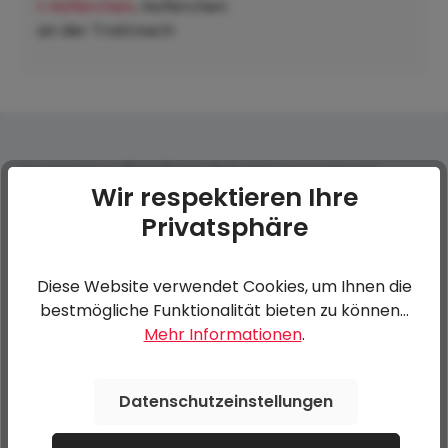
t Hofkirchen
, Hofkirchen
an der Trattnach:
Heckstützen (Satz) inkl. Befestigungsmaterial
Wir respektieren Ihre
Privatsphäre
0 von 0 Bewertungen
Diese Website verwendet Cookies, um Ihnen die
Bewerten Sie dieses Produkt!
Durchschnittliche Bewertung von 0 von 5 Sternen
bestmögliche Funktionalität bieten zu können...
Mehr Informationen
.
Teilen Sie Ihre Erfahrungen mit anderen Kunden.
Datenschutzeinstellungen
Bewertung schreiben