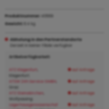
Produktnummer:
40669
Gewicht:
6.4 kg
Abholung in den Partnerstandorte
Derzeit in keiner Filiale verfügbar
Artikelverfügbarkeit:
ATZ Klagenfurt
,
auf Anfrage
Klagenfurt:
ATSW 24h Service GMBH
,
auf Anfrage
Graz:
ATZ Steinakirchen
,
auf Anfrage
Wolfpassing:
Lagerhausgenossenschaf
auf Anfrage