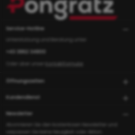
Service-Hotline
Unterstützung und Beratung unter:
+43 3862 34800
Oder über unser
Kontaktformular
.
Öffnungszeiten
Kundendienst
Newsletter
Abonnieren Sie den kostenlosen Newsletter und
verpassen Sie keine Neuigkeit oder Aktion.