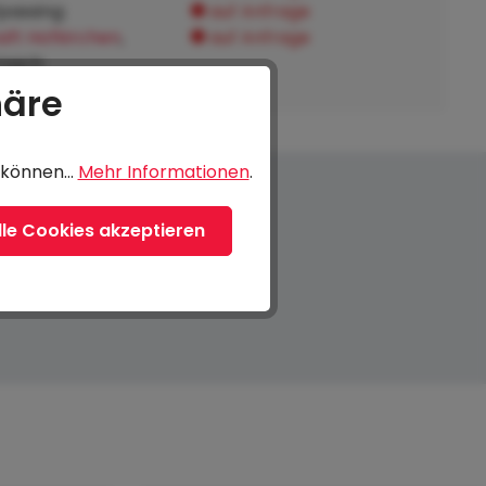
fpassing:
auf Anfrage
ft Hofkirchen
,
auf Anfrage
tnach:
häre
können...
Mehr Informationen
.
lle Cookies akzeptieren