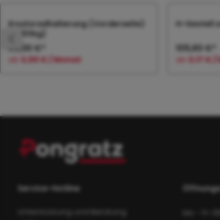
Produktgalerie überspringen
Ersatzradhalterung (Vorderseite)
H-Gestell 
(>750kg)
36,00 €*
105,60 €*
ab
3,00 € / Monat
ab
3,17 € 
In den Warenkorb
In
Service-Hotline
Öffnungs
Unterstützung und Beratung
Mo - Fr: 0