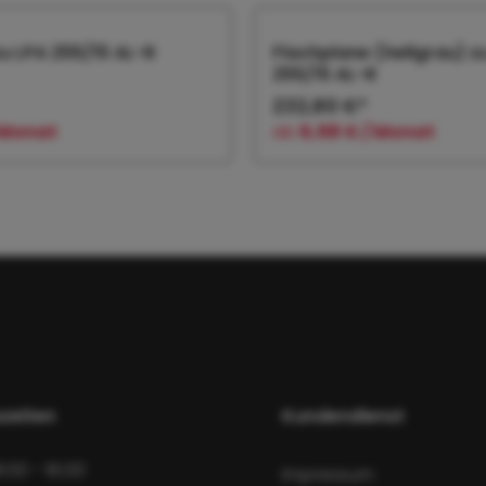
zu LPA 255/15 AL-R
Flachplane (hellgrau) z
255/15 AL-R
232,80 €*
/ Monat
ab
6,98 € / Monat
 den Warenkorb
In den Warenk
zeiten
Kundendienst
8:00 - 16:00
Impressum