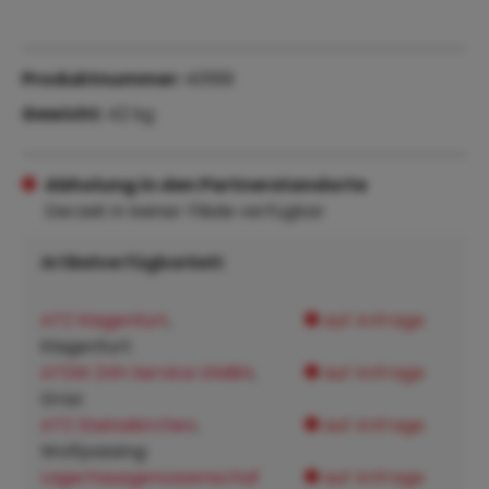
Produktnummer:
40169
Gewicht:
42 kg
Abholung in den Partnerstandorte
Derzeit in keiner Filiale verfügbar
Artikelverfügbarkeit:
ATZ Klagenfurt
,
auf Anfrage
Klagenfurt:
ATSW 24h Service GMBH
,
auf Anfrage
Graz:
ATZ Steinakirchen
,
auf Anfrage
Wolfpassing:
Lagerhausgenossenschaf
auf Anfrage