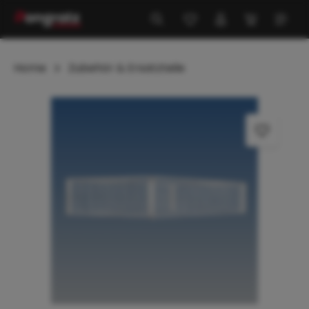
alt springen
Home
Zubehör & Ersatzteile
Bildergalerie überspringen