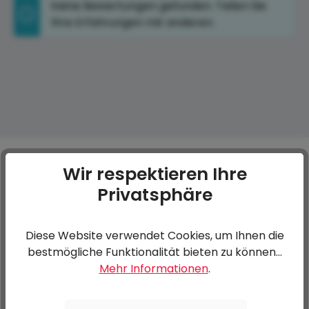
Keine Bewertungen gefunden. Teilen Sie
Ihre Erfahrungen mit anderen.
Wir respektieren Ihre
Montiertes Zubehör
Privatsphäre
Diese Website verwendet Cookies, um Ihnen die
bestmögliche Funktionalität bieten zu können...
Mehr Informationen
.
Seitentür Rechts
Stoßdämpfer (pro