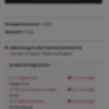
Produktnummer:
41481
Gewicht:
15 kg
Abholung in den Partnerstandorte
Derzeit in keiner Filiale verfügbar
Artikelverfügbarkeit:
ATZ Klagenfurt
,
auf Anfrage
Klagenfurt:
ATSW 24h Service GMBH
,
auf Anfrage
Graz:
ATZ Steinakirchen
,
auf Anfrage
Wolfpassing: