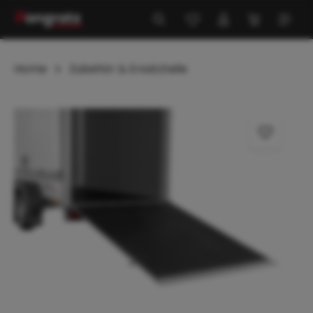
alt springen
Home
Zubehör & Ersatzteile
Bildergalerie überspringen