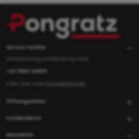
Service-Hotline
Unterstützung und Beratung unter:
+43 3862 34800
Oder über unser
Kontaktformular
.
Öffnungszeiten
Kundendienst
Newsletter