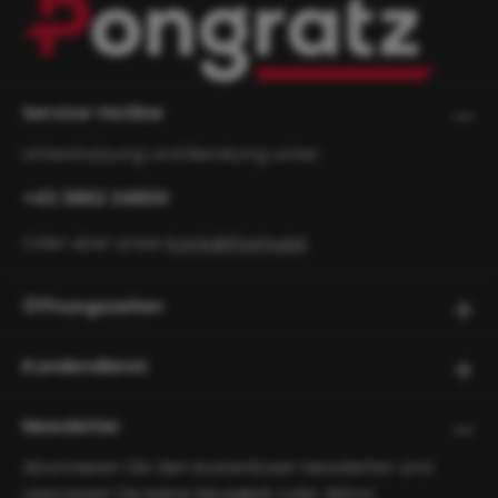
Service-Hotline
Unterstützung und Beratung unter:
+43 3862 34800
Oder über unser
Kontaktformular
.
Öffnungszeiten
Kundendienst
Newsletter
Abonnieren Sie den kostenlosen Newsletter und
verpassen Sie keine Neuigkeit oder Aktion.