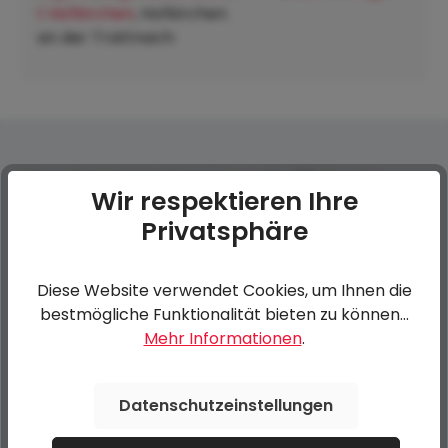
t Hofkirchen
, Hofkirchen
an der Trattnach:
1 Paar Teleskopkurbelstütze zu PHL/15 Einachs
Wir respektieren Ihre
Privatsphäre
0 von 0 Bewertungen
Diese Website verwendet Cookies, um Ihnen die
bestmögliche Funktionalität bieten zu können...
Bewerten Sie dieses Produkt!
Durchschnittliche Bewertung von 0 von 5 Sternen
Mehr Informationen
.
Teilen Sie Ihre Erfahrungen mit anderen Kunden.
Datenschutzeinstellungen
Bewertung schreiben