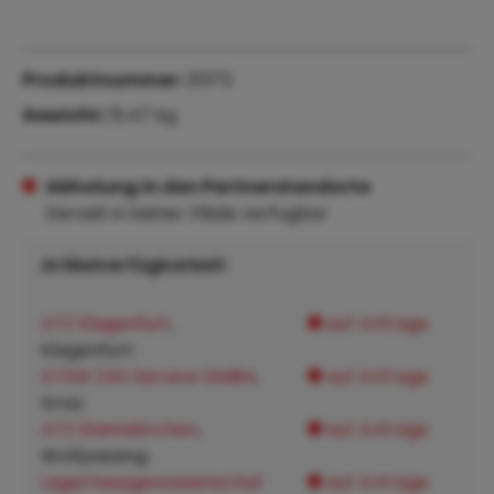
Produktnummer:
21372
Gewicht:
15.47 kg
Abholung in den Partnerstandorte
Derzeit in keiner Filiale verfügbar
Artikelverfügbarkeit:
ATZ Klagenfurt
,
auf Anfrage
Klagenfurt:
ATSW 24h Service GMBH
,
auf Anfrage
Graz:
ATZ Steinakirchen
,
auf Anfrage
Wolfpassing:
Lagerhausgenossenschaf
auf Anfrage