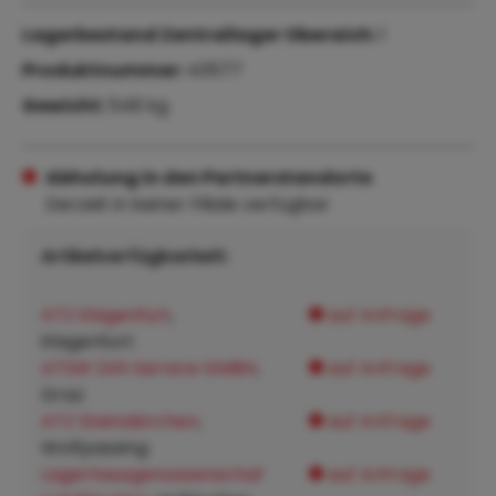
Lagerbestand Zentrallager Oberaich:
1
Produktnummer:
43577
Gewicht:
546 kg
Abholung in den Partnerstandorte
Derzeit in keiner Filiale verfügbar
Artikelverfügbarkeit:
ATZ Klagenfurt
,
auf Anfrage
Klagenfurt:
ATSW 24h Service GMBH
,
auf Anfrage
Graz:
ATZ Steinakirchen
,
auf Anfrage
Wolfpassing:
Lagerhausgenossenschaf
auf Anfrage