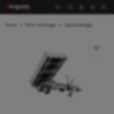
alt springen
Home
PKW-Anhänger
Kippanhänger
Bildergalerie überspringen