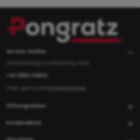
Service-Hotline
Unterstützung und Beratung unter:
+43 3862 34800
Oder über unser
Kontaktformular
.
Öffnungszeiten
Kundendienst
Newsletter