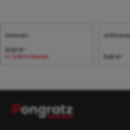
Produktgalerie überspringen
Stützrad I
Griffschra
31,20 €*
ab
3,00 € / Monat
6,00 €*
In den Warenkorb
In