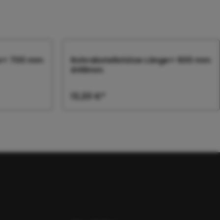
ge= 700 mm
Rohrabstellstütze Länge= 600 mm
Ø48mm
13,20 €*
orb
In den Warenkorb