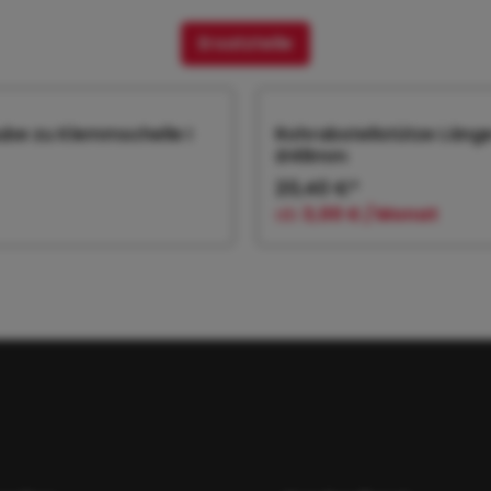
Ersatzteile
ube zu Klemmschelle I
Rohrabstellstütze Län
Ø48mm
20,40 €*
ab
3,00 € / Monat
 den Warenkorb
In den Warenk