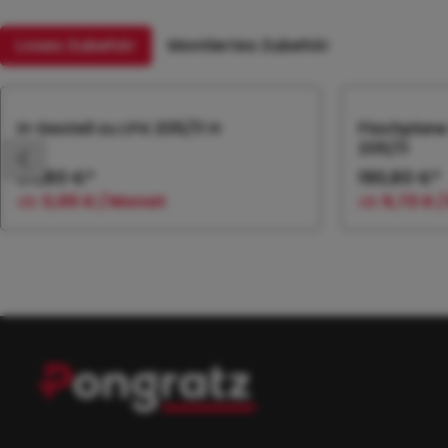
Loses Zubehör
Montiertes Zubehör
Produktgalerie überspringen
H-Gestell zu LPA 205/11 H
Flachplane
205/11
94,80 €*
190,80 €*
ab
3,00 € / Monat
ab
5,72 € 
In den Warenkorb
In