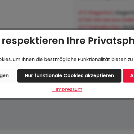
ATZ Klagenfurt
, Klagenf
ATSW 24h Service GMB
ATZ Steinakirchen
, Wol
Lagerhausgenossenscha
 respektieren Ihre Privatsp
Hofkirchen an der Trat
ies, um Ihnen die bestmögliche Funktionalität bieten zu 
ngen
Nur funktionale Cookies akzeptieren
A
- Impressum