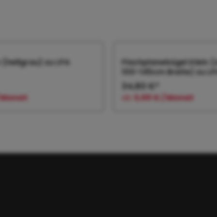
 (hellgrau) zu LPA
Flachplanebügel Klein 
100-145cm Breite) zu LP
34,80 €*
/ Monat
ab
3,00 € / Monat
 den Warenkorb
In den Warenk